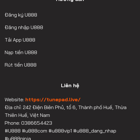
Đăng ký U888
Đăng nhập U888
Tải App U888
Nạp tiền U888
Rút tiền U888
Liên hệ
Website:
https://tunepad.live/
Địa chỉ: 242 Điện Biên Phủ, tổ 6, Thành phố Huế, Thừa
Thiên Huế, Việt Nam
Phone: 0386654423
#U888 #u888com #u888vip1 #u888_dang_nhap
#u888ninja