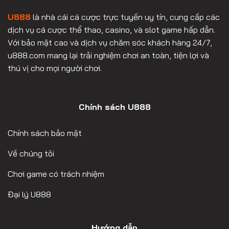
U888
là nhà cái cá cược trực tuyến uy tín, cung cấp các
dịch vụ cá cược thể thao, casino, và slot game hấp dẫn.
Với bảo mật cao và dịch vụ chăm sóc khách hàng 24/7,
u888.com mang lại trải nghiệm chơi an toàn, tiện lợi và
thú vị cho mọi người chơi.
Chính sách U888
Chính sách bảo mật
Về chúng tôi
Chơi game có trách nhiệm
Đại lý U888
Hướng dẫn