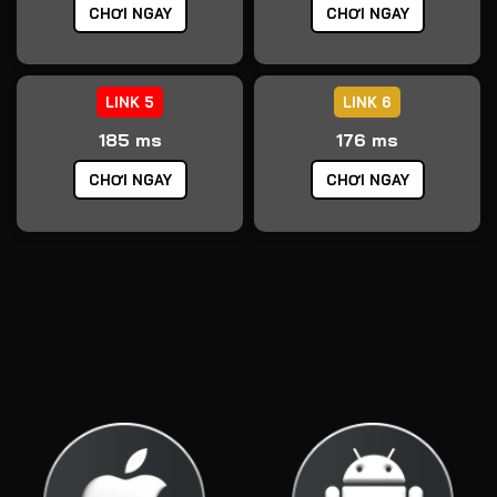
CHƠI NGAY
CHƠI NGAY
LINK 5
LINK 6
185 ms
176 ms
CHƠI NGAY
CHƠI NGAY